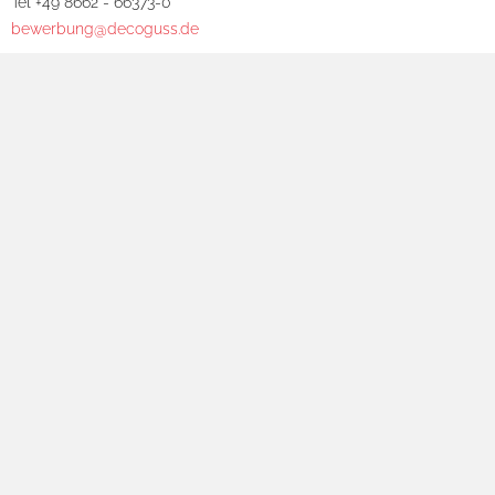
Tel +49 8662 - 66373-0
bewerbung@decoguss.de