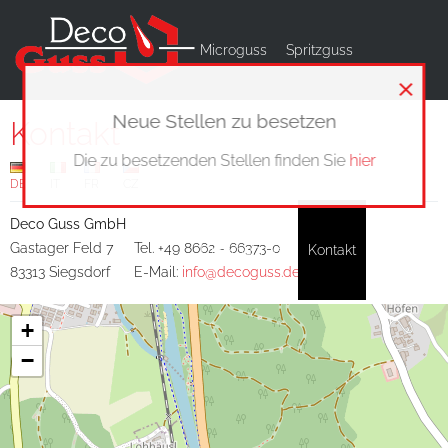
Microguss
Spritzguss
×
Neue Stellen zu besetzen
Kontakt
Prototypenbau
Werkzeugbau
Die zu besetzenden Stellen finden Sie
hier
DE
IT
FR
CZ
Deco Guss GmbH
Gastager Feld 7
Tel. +49 8662 - 66373-0
Unternehmen
Kontakt
83313 Siegsdorf
E-Mail:
info@decoguss.de
+
−