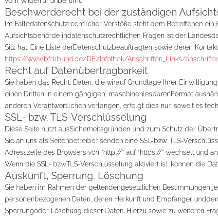
vom Widerruf unberührt.
Beschwerderecht bei der zuständigen Aufsich
Im Falledatenschutzrechtlicher Verstöße steht dem Betroffenen ei
Aufsichtsbehörde indatenschutzrechtlichen Fragen ist der Landes
Sitz hat. Eine Liste derDatenschutzbeauftragten sowie deren Kon
https://www.bfdi.bund.de/DE/Infothek/Anschriften_Links/anschriften_
Recht auf Datenübertragbarkeit
Sie haben das Recht, Daten, die wirauf Grundlage Ihrer Einwilligung 
einen Dritten in einem gängigen, maschinenlesbarenFormat aushänd
anderen Verantwortlichen verlangen, erfolgt dies nur, soweit es tec
SSL- bzw. TLS-Verschlüsselung
Diese Seite nutzt ausSicherheitsgründen und zum Schutz der Übertr
Sie an uns als Seitenbetreiber senden,eine SSL-bzw. TLS-Verschlüs
Adresszeile des Browsers von “http://” auf “https://” wechselt und 
Wenn die SSL- bzw.TLS-Verschlüsselung aktiviert ist, können die Dat
Auskunft, Sperrung, Löschung
Sie haben im Rahmen der geltendengesetzlichen Bestimmungen jede
personenbezogenen Daten, deren Herkunft und Empfänger undden Z
Sperrungoder Löschung dieser Daten. Hierzu sowie zu weiteren Fr