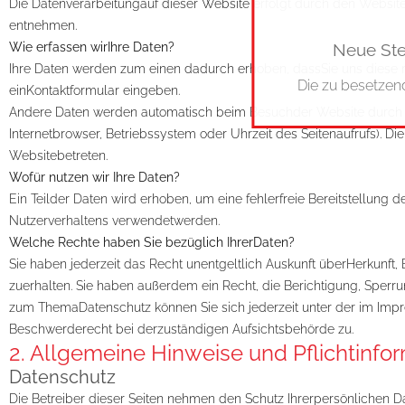
Die Datenverarbeitungauf dieser Website erfolgt durch den Websi
entnehmen.
Wie erfassen wirIhre Daten?
Neue Ste
Ihre Daten werden zum einen dadurch erhoben, dassSie uns diese mit
Die zu besetzen
einKontaktformular eingeben.
Andere Daten werden automatisch beim Besuchder Website durch uns
Internetbrowser, Betriebssystem oder Uhrzeit des Seitenaufrufs). Di
Websitebetreten.
Wofür nutzen wir Ihre Daten?
Ein Teilder Daten wird erhoben, um eine fehlerfreie Bereitstellung
Nutzerverhaltens verwendetwerden.
Welche Rechte haben Sie bezüglich IhrerDaten?
Sie haben jederzeit das Recht unentgeltlich Auskunft überHerkun
zuerhalten. Sie haben außerdem ein Recht, die Berichtigung, Sperr
zum ThemaDatenschutz können Sie sich jederzeit unter der im Im
Beschwerderecht bei derzuständigen Aufsichtsbehörde zu.
2. Allgemeine Hinweise und Pflichtinfo
Datenschutz
Die Betreiber dieser Seiten nehmen den Schutz Ihrerpersönlichen 