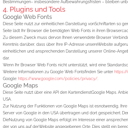
Bestimmungen– insbesondere Aufbewahrungsfristen – bleiben unbe
4. Plugins und Tools
Google Web Fonts
Diese Seite nutzt zur einheitlichen Darstellung vonSchriftarten so 
Seite lädt Ihr Browser die benötigten Web Fonts in ihren Browsercac
Zu diesem Zweck muss dervon Ihnen verwendete Browser Verbindu
Kenntnis darüber, dass über Ihre IP-Adresse unsereWebsite aufgeru
einheitlichen und ansprechenden Darstellung unserer Online-Angebote.
dar.
Wenn Ihr Browser Web Fonts nicht unterstützt, wird eine Standardsc
Weitere Informationen zu Google Web Fontsfinden Sie unter
https:/
Google:
https://www.google.com/policies/privacy/
.
Google Maps
Diese Seite nutzt über eine API den KartendienstGoogle Maps. Anbie
USA.
Zur Nutzung der Funktionen von Google Maps ist esnotwendig, Ihre 
Server von Google in den USA übertragen und dort gespeichert. DerA
DieNutzung von Google Maps erfolgt im Interesse einer ansprechen
der von uns auf derWebsite angegebenen Orte. Dies stellt ein berecht