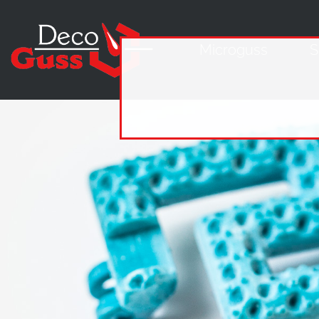
Microguss
S