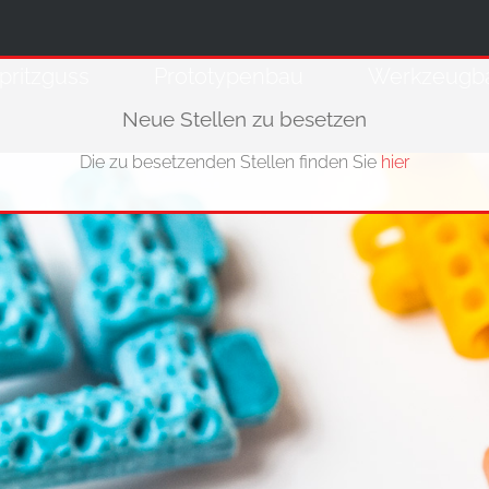
pritzguss
Prototypenbau
Werkzeugb
Neue Stellen zu besetzen
Die zu besetzenden Stellen finden Sie
hier