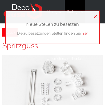
Microguss
Spritzguss
×
Neue Stellen zu besetzen
Zurück
Die zu besetzenden Stellen finden Sie
hier
Prototypenbau
Werkzeugbau
Spritzguss
Unternehmen
Kontakt